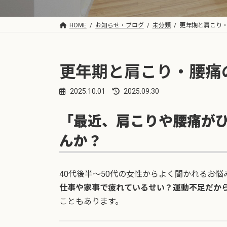
HOME
お知らせ・ブログ
未分類
更年期と肩こり
更年期と肩こり・腰痛
2025.10.01
2025.09.30
最
終
更
「最近、肩こりや腰痛が
新
日
んか？
時
:
40代後半〜50代の女性からよく聞かれるお悩
仕事や家事で疲れているせい？運動不足だか
こともあります。