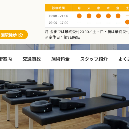
月-金までは最終受付20:30／土・日・祝は最終受付1
島園駅徒歩1分
※定休日：第3日曜日
術案内
交通事故
施術料金
スタッフ紹介
よく