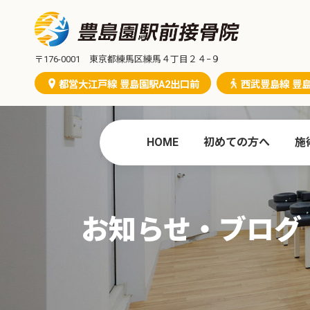
コ
ナ
ン
ビ
テ
ゲ
ン
ー
〒176-0001 東京都練馬区練馬４丁目２４−９
ツ
シ
都営大江戸線 豊島園駅A2出口前
西武豊島線 豊
へ
ョ
ス
ン
キ
に
ッ
移
HOME
初めての方へ
施
プ
動
お知らせ・ブログ